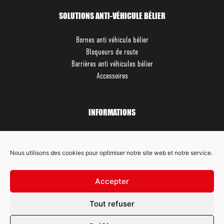
SOLUTIONS ANTI-VÉHICULE BÉLIER
Bornes anti véhicule bélier
Bloqueurs de route
Barrières anti véhicules bélier
Accessoires
INFORMATIONS
Contactez-nous
Qui sommes-nous ?
Nous utilisons des cookies pour optimiser notre site web et notre service.
Mentions légales
Données personnelles
Accepter
Tout refuser
SUIVEZ-NOUS SUR LES RÉSEAUX SOCIAUX