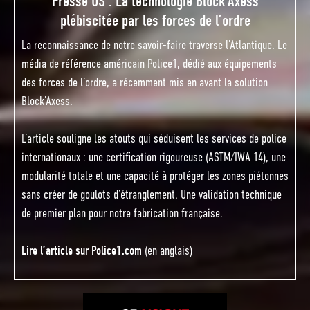
Presse US : La technologie Block’Axess
plébiscitée par les forces de l’ordre
La reconnaissance de notre savoir-faire traverse l’Atlantique. Le
média de référence américain Police1, dédié aux équipements
des forces de l’ordre, a récemment mis en avant la solution
Block’Axess.
L’article souligne les atouts qui séduisent les services de police
internationaux : une certification rigoureuse (ASTM/IWA 14), une
modularité totale et une capacité à protéger les zones piétonnes
sans créer de goulots d’étranglement. Une validation technique
de premier plan pour notre fabrication française.
Lire l’article sur Police1.com
(en anglais)